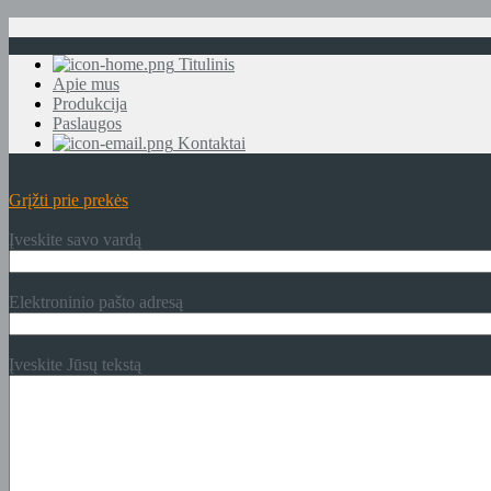
Titulinis
Apie mus
Produkcija
Paslaugos
Kontaktai
Grįžti prie prekės
Įveskite savo vardą
Elektroninio pašto adresą
Įveskite Jūsų tekstą