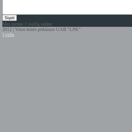
Mes turime 1 svečią online
2012 | Visos teisės priklauso UAB "LPK"
Į viršų