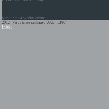
Mes turime 4 svečius online
2012 | Visos teisės priklauso UAB "LPK"
Į viršų