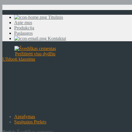
Titulinis
Apie mus
Produkcija
Paslaugos
Kontaktai
Peržiūrėti visu dydžiu
Užduoti klausimą
Aprašymas
Susijusios Prekės
Prekė:
Švediškas cementas