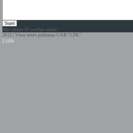
Mes turime 97 svečius online
2012 | Visos teisės priklauso UAB "LPK"
Į viršų