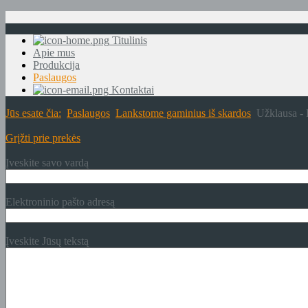
Titulinis
Apie mus
Produkcija
Paslaugos
Kontaktai
Jūs esate čia:
Paslaugos
Lankstome gaminius iš skardos
Užklausa - 
Grįžti prie prekės
Įveskite savo vardą
Elektroninio pašto adresą
Įveskite Jūsų tekstą