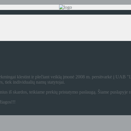
kmingai klestint ir plečiant veiklą įmonė 2008 m. persitvarkė į UAB 
s, tiek individualių namų statytojai.
s iš skardos, teikiame prekių pristatymo paslaugą. Šiame puslapyje ra
žiagos!!!