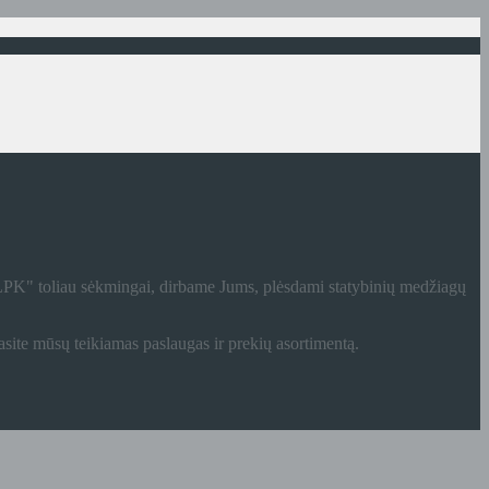
"LPK" toliau sėkmingai, dirbame Jums, plėsdami statybinių medžiagų
site mūsų teikiamas paslaugas ir prekių asortimentą.