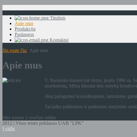
Titulinis
Apie mus
Produkcija
Paslaugos
Kontaktai
Jūs esate čia:
Apie mus
Apie mus
V. Baransko komercinė firma, įkurta 1996 m. Sė
asortimentą. Mūsų klientai tiek statybų bendrovė
Jūsų patogumui konsultuojame, lankstome gaminiu
Tai laiko patikrintos ir patikimos statybinės med
Mes turime 2 svečius online
2012 | Visos teisės priklauso UAB "LPK"
Į viršų