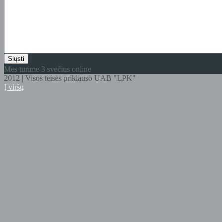
Mes turime 3 svečius online
2012 | Visos teisės priklauso UAB "LPK"
Į viršų