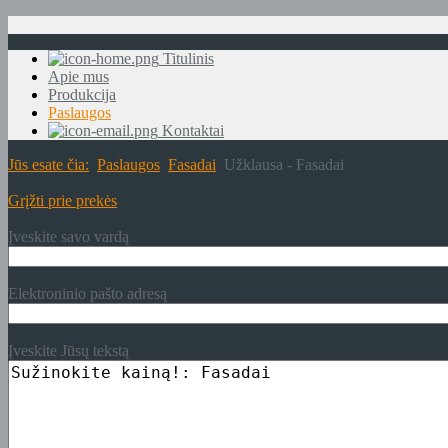
Titulinis
Apie mus
Produkcija
Paslaugos
Kontaktai
Jūs esate čia:
Paslaugos
Fasadai
Užklausa - Fasadai
Grįžti prie prekės
Įveskite savo vardą
Elektroninio pašto adresą
Įveskite Jūsų tekstą